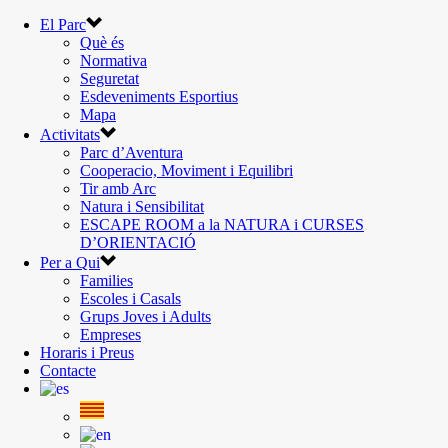
El Parc
Què és
Normativa
Seguretat
Esdeveniments Esportius
Mapa
Activitats
Parc d’Aventura
Cooperacio, Moviment i Equilibri
Tir amb Arc
Natura i Sensibilitat
ESCAPE ROOM a la NATURA i CURSES
D’ORIENTACIÓ
Per a Qui
Families
Escoles i Casals
Grups Joves i Adults
Empreses
Horaris i Preus
Contacte