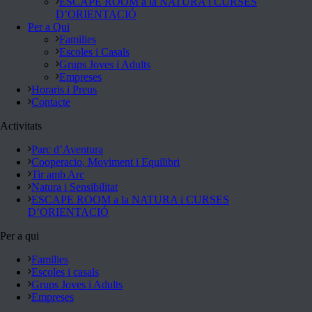
ESCAPE ROOM a la NATURA i CURSES
D’ORIENTACIÓ
Per a Qui
Families
Escoles i Casals
Grups Joves i Adults
Empreses
Horaris i Preus
Contacte
Activitats
Parc d’Aventura
Cooperacio, Moviment i Equilibri
Tir amb Arc
Natura i Sensibilitat
ESCAPE ROOM a la NATURA i CURSES
D’ORIENTACIÓ
Per a qui
Families
Escoles i casals
Grups Joves i Adults
Empreses