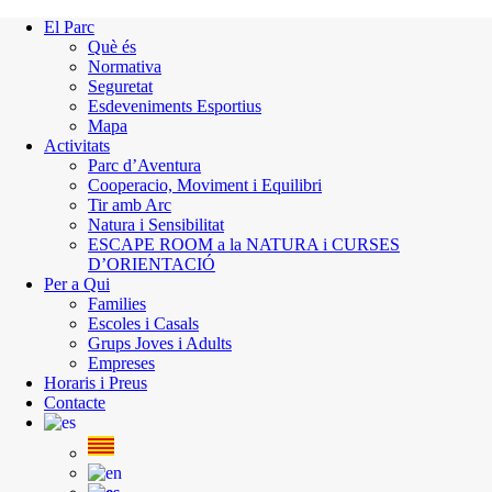
El Parc
Què és
Normativa
Seguretat
Esdeveniments Esportius
Mapa
Activitats
Parc d’Aventura
Cooperacio, Moviment i Equilibri
Tir amb Arc
Natura i Sensibilitat
ESCAPE ROOM a la NATURA i CURSES
D’ORIENTACIÓ
Per a Qui
Families
Escoles i Casals
Grups Joves i Adults
Empreses
Horaris i Preus
Contacte