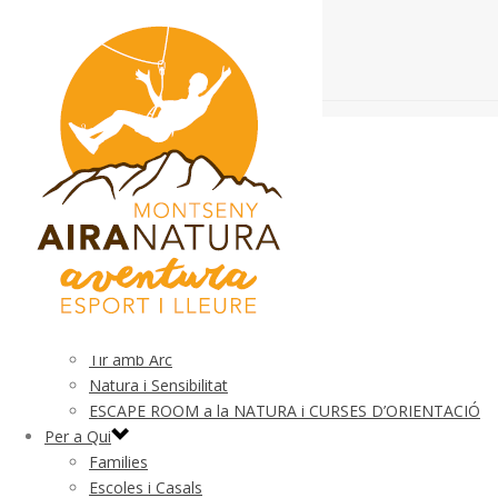
El Parc
Què és
Normativa
Seguretat
Esdeveniments Esportius
Mapa
Activitats
Parc d’Aventura
Cooperacio, Moviment i Equilibri
Tir amb Arc
Natura i Sensibilitat
ESCAPE ROOM a la NATURA i CURSES D’ORIENTACIÓ
Per a Qui
Families
Escoles i Casals