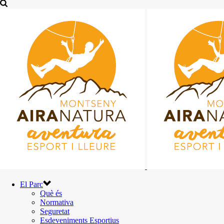
El Parc
Què és
Normativa
Seguretat
Esdeveniments Esportius