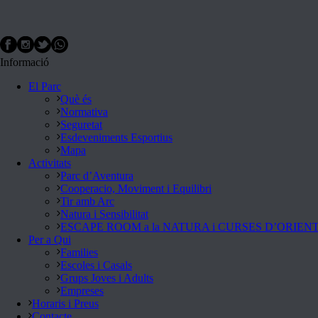
Informació
El Parc
Què és
Normativa
Seguretat
Esdeveniments Esportius
Mapa
Activitats
Parc d’Aventura
Cooperacio, Moviment i Equilibri
Tir amb Arc
Natura i Sensibilitat
ESCAPE ROOM a la NATURA i CURSES D’ORIEN
Per a Qui
Families
Escoles i Casals
Grups Joves i Adults
Empreses
Horaris i Preus
Contacte