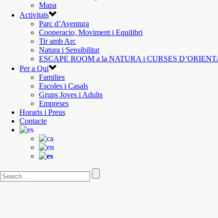
Mapa
Activitats
Parc d’Aventura
Cooperacio, Moviment i Equilibri
Tir amb Arc
Natura i Sensibilitat
ESCAPE ROOM a la NATURA i CURSES D’ORIEN
Per a Qui
Families
Escoles i Casals
Grups Joves i Adults
Empreses
Horaris i Preus
Contacte