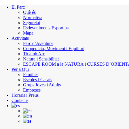
El Parc
Què és
Normativa
Seguretat
Esdeveniments Esportius
Mapa
Activitats
Parc d’Aventura
Cooperacio, Moviment i Equilibri
Tir amb Arc
Natura i Sensibilitat
ESCAPE ROOM a la NATURA i CURSES D’ORIEN
Per a Qui
Families
Escoles i Casals
Grups Joves i Adults
Empreses
Horaris i Preus
Contacte