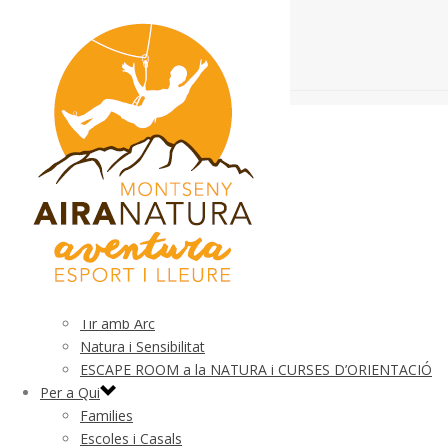
El Parc
Què és
Normativa
Seguretat
Esdeveniments Esportius
Mapa
Activitats
Parc d’Aventura
Cooperacio, Moviment i Equilibri
Tir amb Arc
Natura i Sensibilitat
ESCAPE ROOM a la NATURA i CURSES D’ORIENTACIÓ
Per a Qui
Families
Escoles i Casals