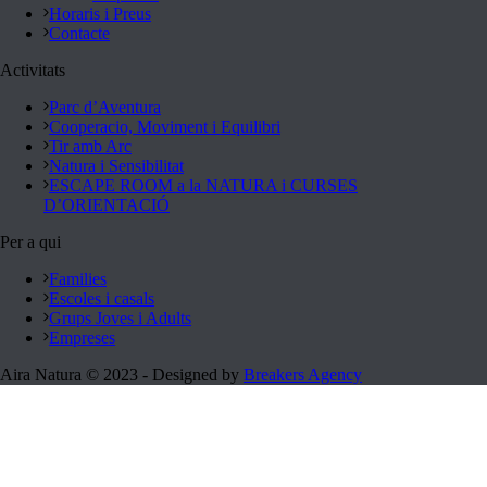
Horaris i Preus
Contacte
Activitats
Parc d’Aventura
Cooperacio, Moviment i Equilibri
Tir amb Arc
Natura i Sensibilitat
ESCAPE ROOM a la NATURA i CURSES
D’ORIENTACIÓ
Per a qui
Families
Escoles i casals
Grups Joves i Adults
Empreses
Aira Natura © 2023 - Designed by
Breakers Agency