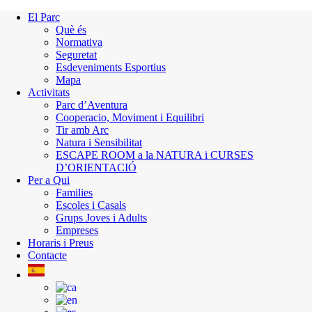
El Parc
Què és
Normativa
Seguretat
Esdeveniments Esportius
Mapa
Activitats
Parc d’Aventura
Cooperacio, Moviment i Equilibri
Tir amb Arc
Natura i Sensibilitat
ESCAPE ROOM a la NATURA i CURSES
D’ORIENTACIÓ
Per a Qui
Families
Escoles i Casals
Grups Joves i Adults
Empreses
Horaris i Preus
Contacte