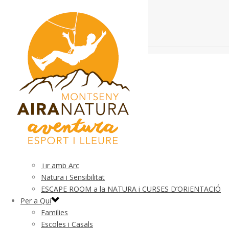
El Parc
Què és
Normativa
Seguretat
Esdeveniments Esportius
Mapa
Activitats
Parc d’Aventura
Cooperacio, Moviment i Equilibri
Tir amb Arc
Natura i Sensibilitat
ESCAPE ROOM a la NATURA i CURSES D’ORIENTACIÓ
Per a Qui
Families
Escoles i Casals