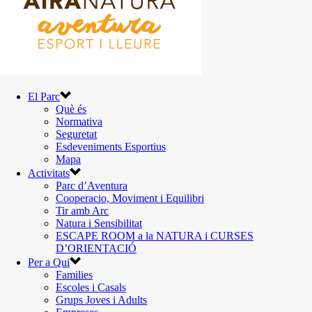
El Parc
Què és
Normativa
Seguretat
Esdeveniments Esportius
Mapa
Activitats
Parc d’Aventura
Cooperacio, Moviment i Equilibri
Tir amb Arc
Natura i Sensibilitat
ESCAPE ROOM a la NATURA i CURSES
D’ORIENTACIÓ
Per a Qui
Families
Escoles i Casals
Grups Joves i Adults