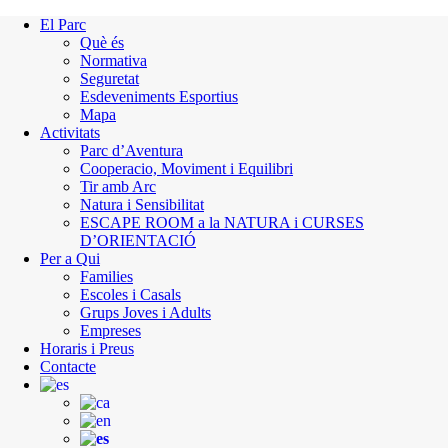
El Parc
Què és
Normativa
Seguretat
Esdeveniments Esportius
Mapa
Activitats
Parc d’Aventura
Cooperacio, Moviment i Equilibri
Tir amb Arc
Natura i Sensibilitat
ESCAPE ROOM a la NATURA i CURSES
D’ORIENTACIÓ
Per a Qui
Families
Escoles i Casals
Grups Joves i Adults
Empreses
Horaris i Preus
Contacte