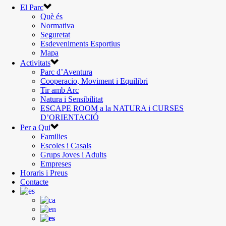
El Parc
Què és
Normativa
Seguretat
Esdeveniments Esportius
Mapa
Activitats
Parc d’Aventura
Cooperacio, Moviment i Equilibri
Tir amb Arc
Natura i Sensibilitat
ESCAPE ROOM a la NATURA i CURSES
D’ORIENTACIÓ
Per a Qui
Families
Escoles i Casals
Grups Joves i Adults
Empreses
Horaris i Preus
Contacte