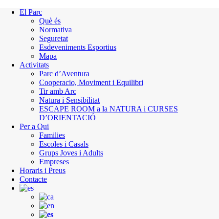
El Parc
Què és
Normativa
Seguretat
Esdeveniments Esportius
Mapa
Activitats
Parc d’Aventura
Cooperacio, Moviment i Equilibri
Tir amb Arc
Natura i Sensibilitat
ESCAPE ROOM a la NATURA i CURSES
D’ORIENTACIÓ
Per a Qui
Families
Escoles i Casals
Grups Joves i Adults
Empreses
Horaris i Preus
Contacte