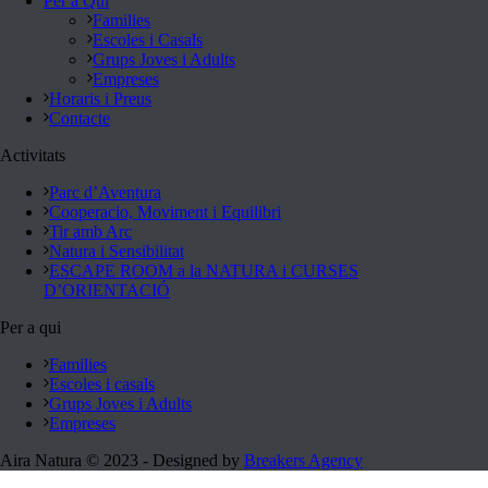
Per a Qui
Families
Escoles i Casals
Grups Joves i Adults
Empreses
Horaris i Preus
Contacte
Activitats
Parc d’Aventura
Cooperacio, Moviment i Equilibri
Tir amb Arc
Natura i Sensibilitat
ESCAPE ROOM a la NATURA i CURSES
D’ORIENTACIÓ
Per a qui
Families
Escoles i casals
Grups Joves i Adults
Empreses
Aira Natura © 2023 - Designed by
Breakers Agency