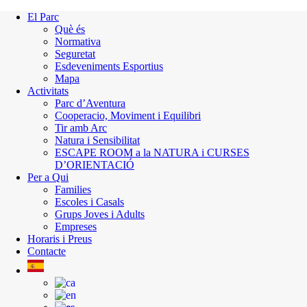
El Parc
Què és
Normativa
Seguretat
Esdeveniments Esportius
Mapa
Activitats
Parc d’Aventura
Cooperacio, Moviment i Equilibri
Tir amb Arc
Natura i Sensibilitat
ESCAPE ROOM a la NATURA i CURSES
D’ORIENTACIÓ
Per a Qui
Families
Escoles i Casals
Grups Joves i Adults
Empreses
Horaris i Preus
Contacte