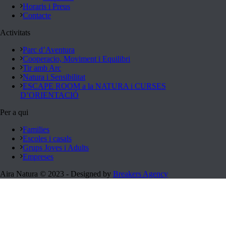
Horaris i Preus
Contacte
Activitats
Parc d’Aventura
Cooperacio, Moviment i Equilibri
Tir amb Arc
Natura i Sensibilitat
ESCAPE ROOM a la NATURA i CURSES
D’ORIENTACIÓ
Per a qui
Families
Escoles i casals
Grups Joves i Adults
Empreses
Aira Natura © 2023 - Designed by
Breakers Agency